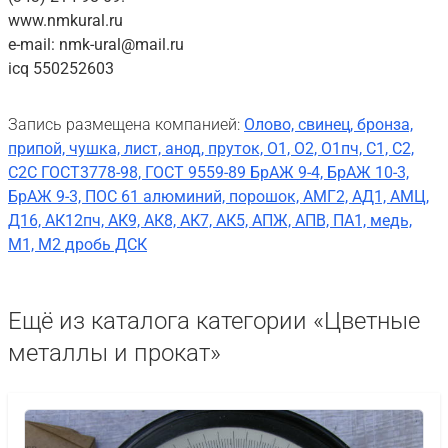
www.nmkural.ru
e-mail: nmk-ural@mail.ru
icq 550252603
Запись размещена компанией:
Олово, свинец, бронза,
припой, чушка, лист, анод, пруток, О1, О2, О1пч, С1, С2,
С2С ГОСТ3778-98, ГОСТ 9559-89 БрАЖ 9-4, БрАЖ 10-3,
БрАЖ 9-3, ПОС 61 алюминий, порошок, АМГ2, АД1, АМЦ,
Д16, АК12пч, АК9, АК8, АК7, АК5, АПЖ, АПВ, ПА1, медь,
М1, М2 дробь ДСК
Ещё из каталога категории «Цветные
металлы и прокат»