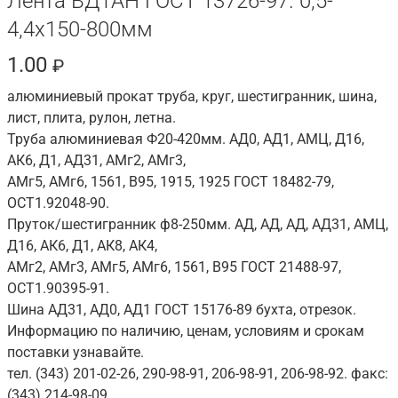
Лента ВД1АН ГОСТ 13726-97. 0,5-
4,4х150-800мм
1.00
₽
алюминиевый прокат труба, круг, шестигранник, шина,
лист, плита, рулон, летна.
Труба алюминиевая Ф20-420мм. АД0, АД1, АМЦ, Д16,
АК6, Д1, АД31, АМг2, АМг3,
АМг5, АМг6, 1561, В95, 1915, 1925 ГОСТ 18482-79,
ОСТ1.92048-90.
Пруток/шестигранник ф8-250мм. АД, АД, АД, АД31, АМЦ,
Д16, АК6, Д1, АК8, АК4,
АМг2, АМг3, АМг5, АМг6, 1561, В95 ГОСТ 21488-97,
ОСТ1.90395-91.
Шина АД31, АД0, АД1 ГОСТ 15176-89 бухта, отрезок.
Информацию по наличию, ценам, условиям и срокам
поставки узнавайте.
тел. (343) 201-02-26, 290-98-91, 206-98-91, 206-98-92. факс:
(343) 214-98-09.