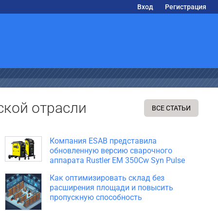
Вход
Регистрация
ской отрасли
ВСЕ СТАТЬИ
Компания ESAB представила
обновленную версию сварочного
аппарата Rustler EM 350Cw Syn Pulse
Как оптимизировать склад без
расширения площади и повысить
пропускную способность