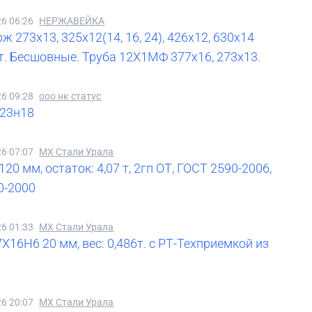
26 06:26
НЕРЖАВЕЙКА
ж 273х13, 325х12(14, 16, 24), 426х12, 630х14
т. Бесшовные. Труба 12Х1МФ 377х16, 273х13.
26 09:28
ооо нк статус
х23н18
26 07:07
МХ Стали Урала
120 мм, остаток: 4,07 т, 2гп ОТ, ГОСТ 2590-2006,
0-2000
26 01:33
МХ Стали Урала
7Х16Н6 20 мм, вес: 0,486т. с РТ-Техприемкой из
26 20:07
МХ Стали Урала