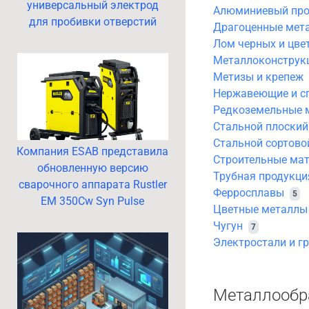
универсальный электрод
Алюминиевый про
для пробивки отверстий
Драгоценные мет
Лом черных и цве
Металлоконструк
Метизы и крепеж
Нержавеющие и с
Редкоземельные 
Стальной плоский
Стальной сортово
Компания ESAB представила
Строительные ма
обновленную версию
Трубная продукци
сварочного аппарата Rustler
Ферросплавы
5
EM 350Cw Syn Pulse
Цветные металлы 
Чугун
7
Электростали и г
Металлообра