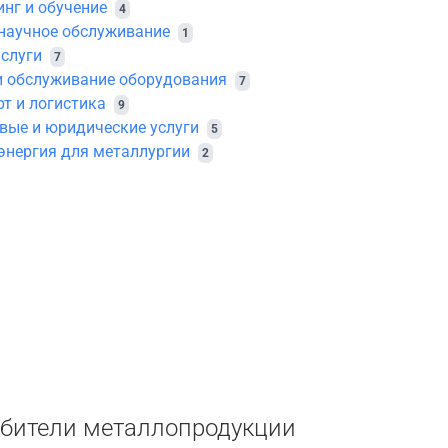
инг и обучение
4
 научное обслуживание
1
услуги
7
и обслуживание оборудования
7
т и логистика
9
вые и юридические услуги
5
энергия для металлургии
2
бители металлопродукции