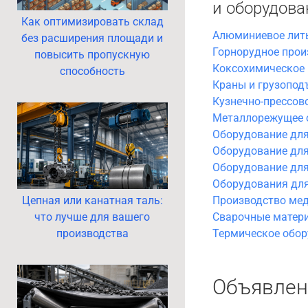
и оборудова
Как оптимизировать склад
Алюминиевое лит
без расширения площади и
Горнорудное прои
повысить пропускную
Коксохимическое 
способность
Краны и грузопод
Кузнечно-прессов
Металлорежущее 
Оборудование дл
Оборудование для
Оборудование для
Оборудования для
Цепная или канатная таль:
Производство мед
что лучше для вашего
Сварочные матер
производства
Термическое обо
Объявлен