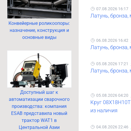
07.08.2026 16:17
Латунь, бронза,
Конвейерные роликоопоры:
назначение, конструкция и
основные виды
06.08.2026 16:42
Латунь, бронза,
05.08.2026 17:21
Латунь, бронза,
Доступный шаг к
05.08.2026 04:20
автоматизации сварочного
Круг 08Х18Н10Т 
производства: компания
из наличия
ESAB представила новый
трактор WAT1 в
Центральной Азии
04.08.2026 22:46