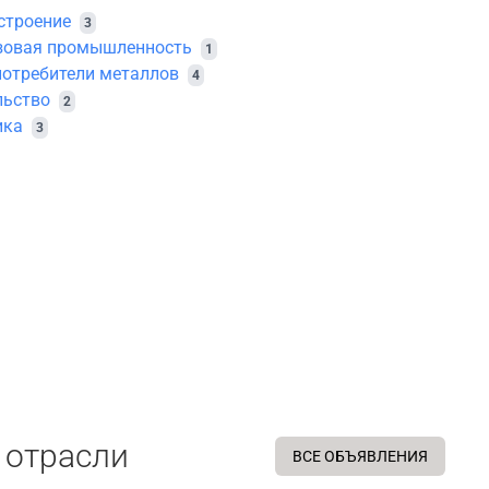
троение
3
зовая промышленность
1
потребители металлов
4
льство
2
ика
3
 отрасли
ВСЕ ОБЪЯВЛЕНИЯ