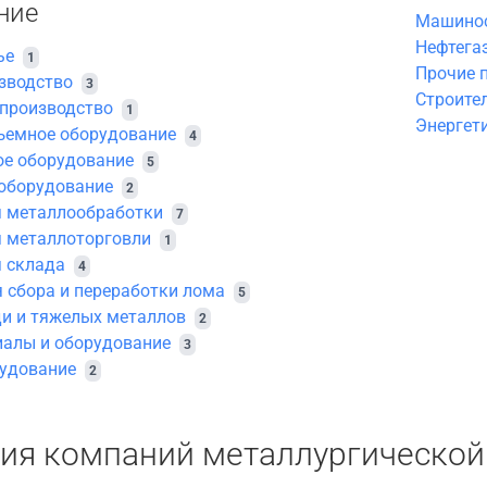
ние
Машинос
Нефтега
ье
1
Прочие 
зводство
3
Строите
производство
1
Энергет
ъемное оборудование
4
ое оборудование
5
оборудование
2
я металлообработки
7
 металлоторговли
1
 склада
4
 сбора и переработки лома
5
и и тяжелых металлов
2
иалы и оборудование
3
рудование
2
ия компаний металлургической