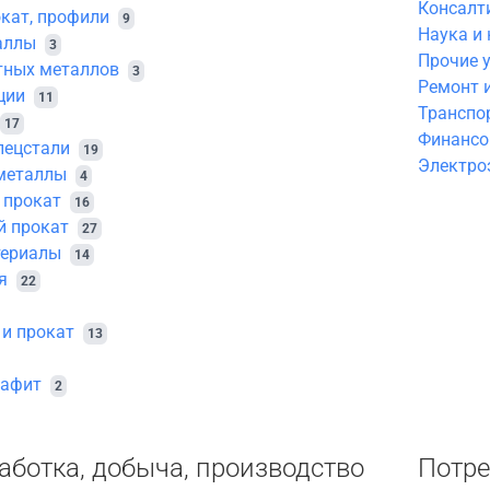
Консалт
кат, профили
9
Наука и
аллы
3
Прочие 
тных металлов
3
Ремонт 
ции
11
Транспор
17
Финансо
пецстали
19
Электро
металлы
4
 прокат
16
й прокат
27
териалы
14
я
22
и прокат
13
рафит
2
ботка, добыча, производство
Потре