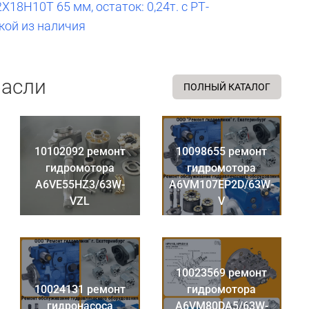
2Х18Н10Т 65 мм, остаток: 0,24т. с РТ-
кой из наличия
расли
ПОЛНЫЙ КАТАЛОГ
10102092 ремонт
10098655 ремонт
гидромотора
гидромотора
A6VE55HZ3/63W-
A6VM107EP2D/63W-
VZL
V
10023569 ремонт
10024131 ремонт
гидромотора
гидронасоса
A6VM80DA5/63W-