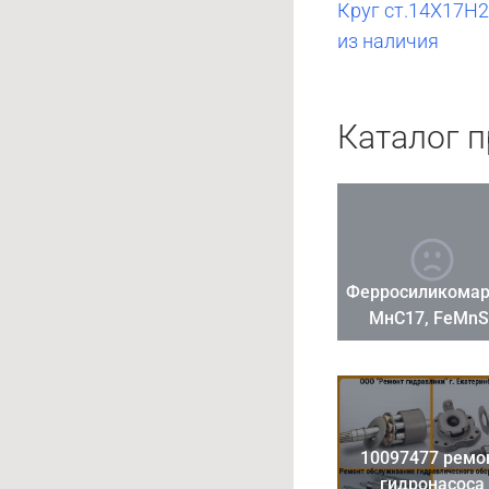
Круг ст.14Х17Н2 
из наличия
Каталог 
Ферросиликомар
МнС17, FeMnS
10097477 ремо
гидронасоса