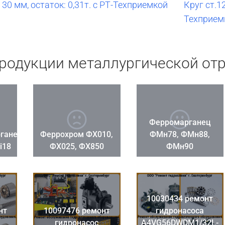
30 мм, остаток: 0,31т. с РТ-Техприемкой
Круг ст.1
Техприем
продукции металлургической от
Ферромарганец
ганец
Феррохром ФХ010,
ФМн78, ФМн88,
i18
ФХ025, ФХ850
ФМн90
10030434 ремонт
нт
10097476 ремонт
гидронасоса
гидронасос
A4VG56DWDM1/32L-