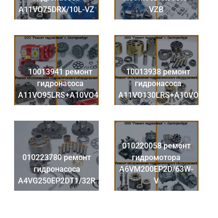
A11VO75DRX/10L-VZ
VZB
10013941 ремонт
10013938 ремонт
гидронасоса
гидронасоса
A11VO95LRS+A10VO45
A11VO130LRS+A10VO
010220058 ремонт
010223780 ремонт
гидромотора
гидронасоса
A6VM200EP2D/63W-
A4VG250EP2DT1/32R
V