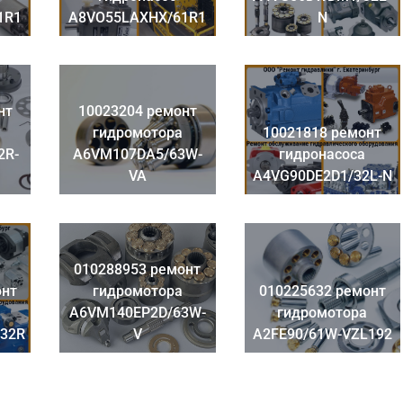
1R1
A8VO55LAXHX/61R1
N
нт
10023204 ремонт
гидромотора
10021818 ремонт
2R-
A6VM107DA5/63W-
гидронасоса
VA
A4VG90DE2D1/32L-N
010288953 ремонт
онт
гидромотора
010225632 ремонт
A6VM140EP2D/63W-
гидромотора
32R
V
A2FE90/61W-VZL192