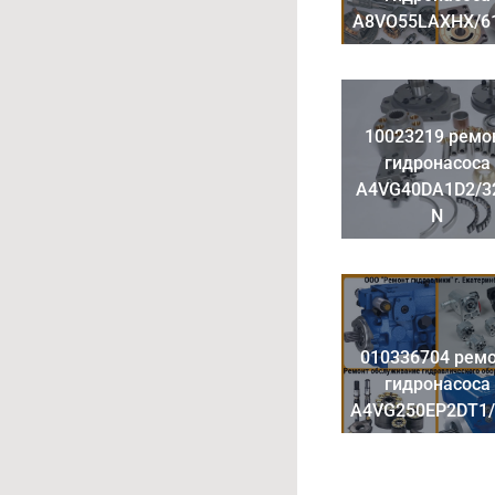
A8VO55LAXHX/6
10023219 ремо
гидронасоса
A4VG40DA1D2/3
N
010336704 рем
гидронасоса
A4VG250EP2DT1/