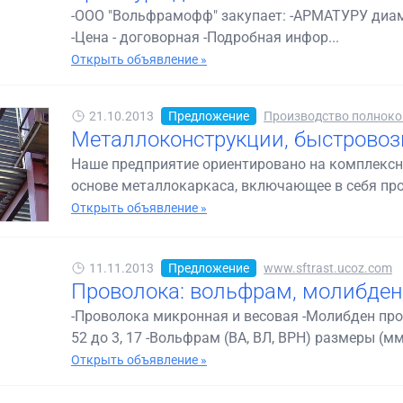
-ООО "Вольфрамофф" закупает: -АРМАТУРУ диам.
-Цена - договорная -Подробная инфор...
Открыть объявление »
21.10.2013
Предложение
Производство полноко
Металлоконструкции, быстрово
Наше предприятие ориентировано на комплексн
основе металлокаркаса, включающее в себя прое
Открыть объявление »
11.11.2013
Предложение
www.sftrast.ucoz.com
Проволока: вольфрам, молибден,
-Проволока микронная и весовая -Молибден про
52 до 3, 17 -Вольфрам (ВА, ВЛ, ВРН) размеры (мм.
Открыть объявление »