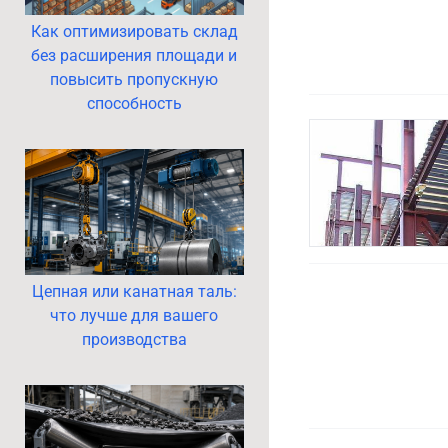
Как оптимизировать склад
без расширения площади и
повысить пропускную
способность
Цепная или канатная таль:
что лучше для вашего
производства