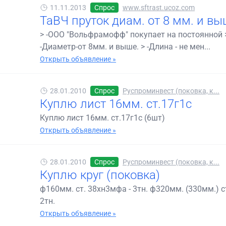
11.11.2013
Спрос
www.sftrast.ucoz.com
ТаВЧ пруток диам. от 8 мм. и вы
> -ООО "Вольфрамофф" покупает на постоянной >
-Диаметр-от 8мм. и выше. > -Длина - не мен...
Открыть объявление »
28.01.2010
Спрос
Руспроминвест (поковка, к...
Куплю лист 16мм. ст.17г1с
Куплю лист 16мм. ст.17г1с (6шт)
Открыть объявление »
28.01.2010
Спрос
Руспроминвест (поковка, к...
Куплю круг (поковка)
ф160мм. ст. 38хн3мфа - 3тн. ф320мм. (330мм.) ст.
2тн.
Открыть объявление »