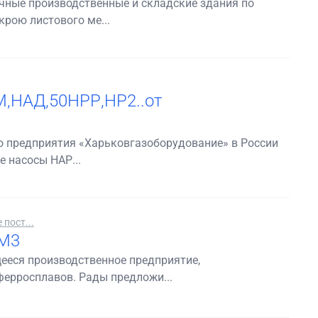
ичные производственные и складские здания по
рою листового ме...
,НАД,50НРР,НР2..от
 предприятия «Харьковгазоборудование» в России
е насосы НАР...
пост...
 М3
еся производственное предприятие,
ферросплавов. Рады предложи...