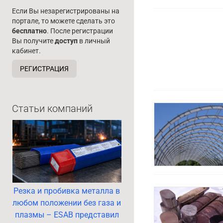
Если Вы незарегистрированы на
портале, то можете сделать это
бесплатно
. После регистрации
Вы получите
доступ
в личный
кабинет.
РЕГИСТРАЦИЯ
Статьи компаний
Резка и пробивка металла в
любом положении без газа и
плазмы – ESAB представил