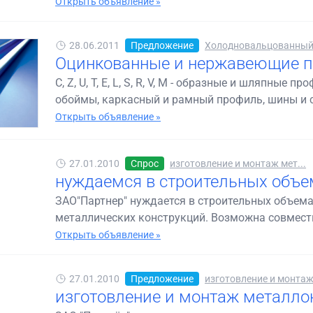
Открыть объявление »
28.06.2011
Предложение
Холодновальцованный 
Оцинкованные и нержавеющие п
C, Z, U, T, E, L, S, R, V, M - образные и шляпные
обоймы, каркасный и рамный профиль, шины и ст
Открыть объявление »
27.01.2010
Спрос
изготовление и монтаж мет...
нуждаемся в строительных объе
ЗАО"Партнер" нуждается в строительных объема
металлических конструкций. Возможна совместна
Открыть объявление »
27.01.2010
Предложение
изготовление и монтаж 
изготовление и монтаж металло