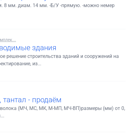
 8 мм. диам. 14 мм. -Б/У -прямую. -можно немер
мплек...
зводимые здания
ое решение строительства зданий и сооружений на
ктирование, из...
 тантал - продаём
волока (МЧ, МС, МК, М-МП, МЧ-ВП)размеры (мм) от 0,
..