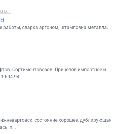
з м...
ла
е работы, сварка аргоном, штамповка металла.
фтов -Сортиментовозов -Прицепов импортное и
1-694-94...
, Нижневартовск, состояние хорошее, дублирующая
ь, п...