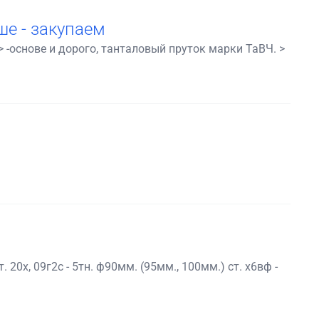
ше - закупаем
 -основе и дорого, танталовый пруток марки ТаВЧ. >
 20х, 09г2с - 5тн. ф90мм. (95мм., 100мм.) ст. х6вф -