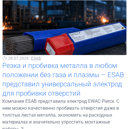
28.07.2026
ESAB
Резка и пробивка металла в любом
положении без газа и плазмы – ESAB
представил универсальный электрод
для пробивки отверстий
Компания ESAB представила электрод EWAC Pierce. С
ним можно качественно пробивать отверстия даже в
толстых листах металла, экономить на расходных
материалах и значительно упростить монтажные
работы. З...