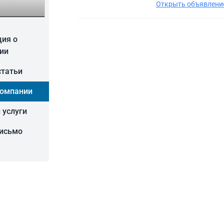
Открыть объявление
ия о
ии
статьи
компании
 услуги
письмо