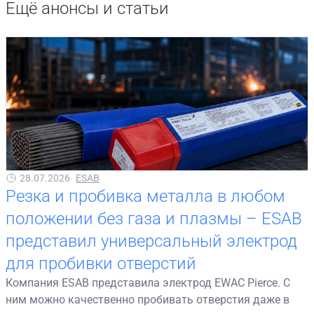
Ещё анонсы и статьи
28.07.2026
ESAB
Резка и пробивка металла в любом
положении без газа и плазмы – ESAB
представил универсальный электрод
для пробивки отверстий
Компания ESAB представила электрод EWAC Pierce. С
ним можно качественно пробивать отверстия даже в