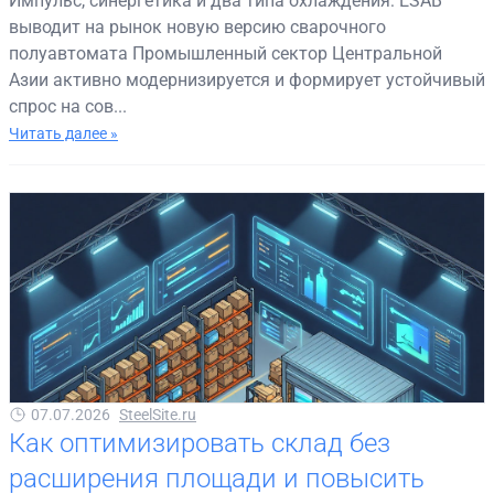
Импульс, синергетика и два типа охлаждения: ESAB
выводит на рынок новую версию сварочного
полуавтомата Промышленный сектор Центральной
Азии активно модернизируется и формирует устойчивый
спрос на сов...
Читать далее »
07.07.2026
SteelSite.ru
Как оптимизировать склад без
расширения площади и повысить