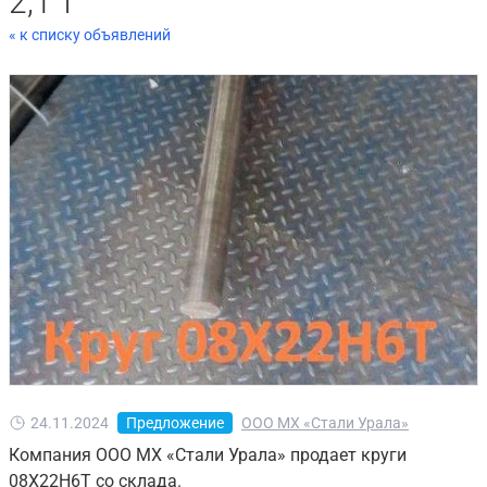
2,1 т
« к списку объявлений
24.11.2024
Предложение
ООО МХ «Стали Урала»
Компания ООО МХ «Стали Урала» продает круги
08Х22Н6Т со склада.