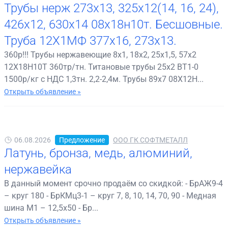
Трубы нерж 273х13, 325х12(14, 16, 24),
426х12, 630х14 08х18н10т. Бесшовные.
Труба 12Х1МФ 377х16, 273х13.
360р!!! Трубы нержавеющие 8х1, 18х2, 25х1,5, 57х2
12Х18Н10Т 360тр/тн. Титановые трубы 25х2 ВТ1-0
1500р/кг с НДС 1,3тн. 2,2-2,4м. Трубы 89х7 08Х12Н...
Открыть объявление »
06.08.2026
Предложение
ООО ГК СОФТМЕТАЛЛ
Латунь, бронза, медь, алюминий,
нержавейка
В данный момент срочно продаём со скидкой: - БрАЖ9-4
– круг 180 - БрКМц3-1 – круг 7, 8, 10, 14, 70, 90 - Медная
шина М1 – 12,5х50 - Бр...
Открыть объявление »