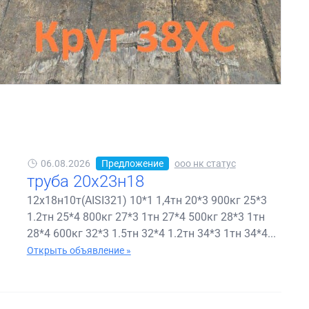
06.08.2026
Предложение
ооо нк статус
труба 20х23н18
12х18н10т(AISI321) 10*1 1,4тн 20*3 900кг 25*3
1.2тн 25*4 800кг 27*3 1тн 27*4 500кг 28*3 1тн
28*4 600кг 32*3 1.5тн 32*4 1.2тн 34*3 1тн 34*4...
Открыть объявление »