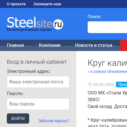
О проекте
Напишите нам
Поиск:
Главная
Компании
Новости и статьи
Круг кали
Вход в личный кабинет
Электронный адрес:
« к списку объявлен
04.02.2026
Пре
ООО МХ «Стали Ур
Пароль:
38ХС!
Свой склад. Дост
ВОЙТИ
* Круг калиброван
Забыли пароль?
4543-2016, 310000 