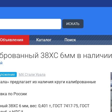
ИСКАТЬ
Объявления
Каталог
Поиск
брованный 38ХС 6мм в наличии 
ий
дложение
МХ Стали Урала
ала» предлагает из наличия круги калиброванные
авка по России
ный 38ХС 6 мм, вес: 0,401 т, ГОСТ 7417-75, ГОСТ
руб. с НДС *