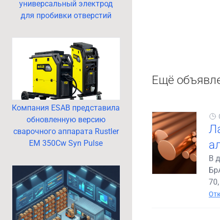
универсальный электрод
для пробивки отверстий
Ещё объявл
Компания ESAB представила
обновленную версию
Ла
сварочного аппарата Rustler
а
EM 350Cw Syn Pulse
В 
БрА
70,
Отк