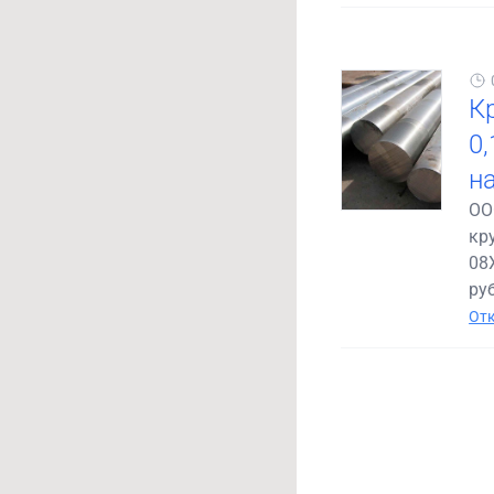
К
0
н
ОО
кр
08
руб
Отк