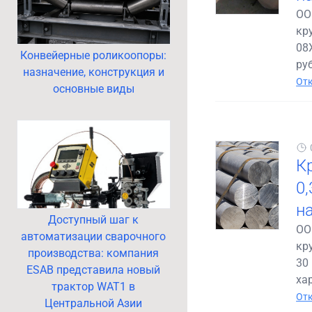
ОО
кр
08
Конвейерные роликоопоры:
руб
назначение, конструкция и
Отк
основные виды
К
0
н
Доступный шаг к
ОО
автоматизации сварочного
кр
производства: компания
30 
ESAB представила новый
хар
трактор WAT1 в
Отк
Центральной Азии