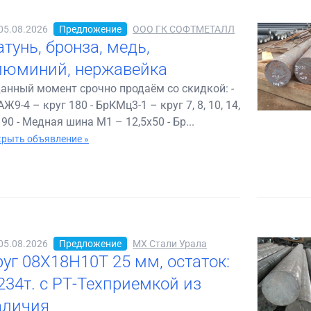
05.08.2026
Предложение
ООО ГК СОФТМЕТАЛЛ
тунь, бронза, медь,
люминий, нержавейка
данный момент срочно продаём со скидкой: -
Ж9-4 – круг 180 - БрКМц3-1 – круг 7, 8, 10, 14,
 90 - Медная шина М1 – 12,5х50 - Бр...
рыть объявление »
05.08.2026
Предложение
МХ Стали Урала
руг 08Х18Н10Т 25 мм, остаток:
,234т. с РТ-Техприемкой из
аличия