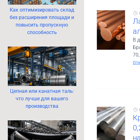
Как оптимизировать склад
без расширения площади и
Ла
повысить пропускную
а
способность
В 
БрА
70,
Отк
Цепная или канатная таль:
что лучше для вашего
производства
К
0
н