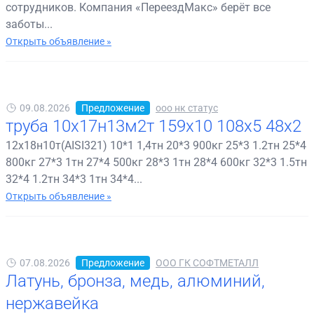
сотрудников. Компания «ПереездМакс» берёт все
заботы...
Открыть объявление »
09.08.2026
Предложение
ооо нк статус
труба 10х17н13м2т 159х10 108х5 48х2
12х18н10т(AISI321) 10*1 1,4тн 20*3 900кг 25*3 1.2тн 25*4
800кг 27*3 1тн 27*4 500кг 28*3 1тн 28*4 600кг 32*3 1.5тн
32*4 1.2тн 34*3 1тн 34*4...
Открыть объявление »
07.08.2026
Предложение
ООО ГК СОФТМЕТАЛЛ
Латунь, бронза, медь, алюминий,
нержавейка