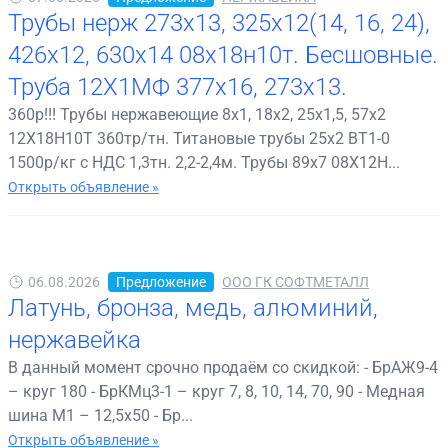
Трубы нерж 273х13, 325х12(14, 16, 24),
426х12, 630х14 08х18н10т. Бесшовные.
Труба 12Х1МФ 377х16, 273х13.
360р!!! Трубы нержавеющие 8х1, 18х2, 25х1,5, 57х2
12Х18Н10Т 360тр/тн. Титановые трубы 25х2 ВТ1-0
1500р/кг с НДС 1,3тн. 2,2-2,4м. Трубы 89х7 08Х12Н...
Открыть объявление »
06.08.2026
Предложение
ООО ГК СОФТМЕТАЛЛ
Латунь, бронза, медь, алюминий,
нержавейка
В данный момент срочно продаём со скидкой: - БрАЖ9-4
– круг 180 - БрКМц3-1 – круг 7, 8, 10, 14, 70, 90 - Медная
шина М1 – 12,5х50 - Бр...
Открыть объявление »