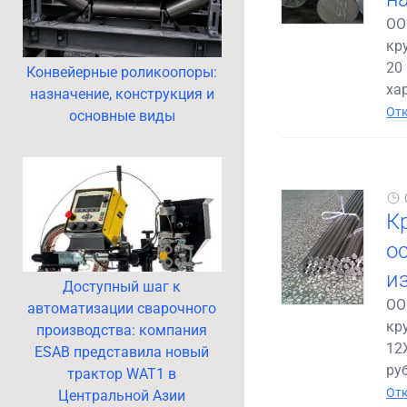
ОО
кр
20 
Конвейерные роликоопоры:
хар
назначение, конструкция и
Отк
основные виды
К
ос
и
Доступный шаг к
ОО
автоматизации сварочного
кр
производства: компания
12
ESAB представила новый
руб
трактор WAT1 в
Отк
Центральной Азии