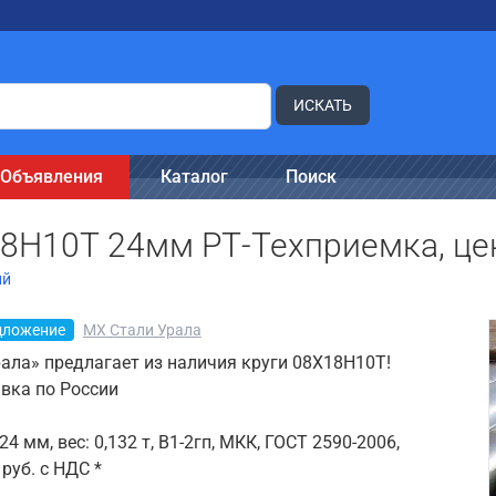
ИСКАТЬ
Объявления
Каталог
Поиск
8Н10Т 24мм РТ-Техприемка, цен
ий
дложение
МХ Стали Урала
ала» предлагает из наличия круги 08Х18Н10Т!
авка по России
4 мм, вес: 0,132 т, В1-2гп, МКК, ГОСТ 2590-2006,
руб. с НДС *