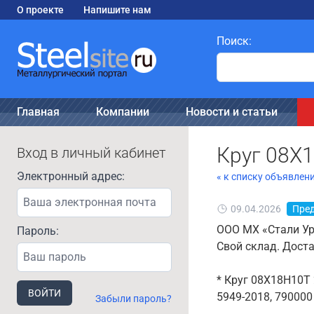
О проекте
Напишите нам
Поиск:
Главная
Компании
Новости и статьи
Круг 08Х1
Вход в личный кабинет
Электронный адрес:
« к списку объявлен
09.04.2026
Пре
ООО МХ «Стали Ур
Пароль:
Свой склад. Дост
* Круг 08Х18Н10Т 2
ВОЙТИ
5949-2018, 790000 
Забыли пароль?