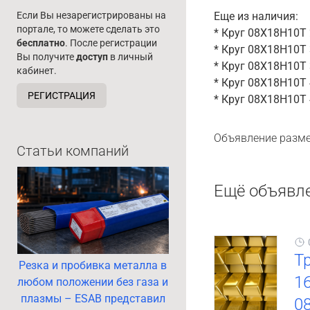
Если Вы незарегистрированы на
Еще из наличия:
портале, то можете сделать это
* Круг 08Х18Н10Т 2
бесплатно
. После регистрации
* Круг 08Х18Н10Т 3
Вы получите
доступ
в личный
* Круг 08Х18Н10Т 3
кабинет.
* Круг 08Х18Н10Т 4
РЕГИСТРАЦИЯ
* Круг 08Х18Н10Т 4
Объявление разме
Статьи компаний
Ещё объявл
Т
Резка и пробивка металла в
16
любом положении без газа и
плазмы – ESAB представил
0