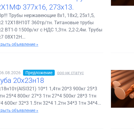
2Х1МФ 377х16, 273х13.
0р!!! Трубы нержавеющие 8х1, 18х2, 25х1,5,
х2 12Х18Н10Т 360тр/тн. Титановые трубы
2 ВТ1-0 1500р/кг с НДС 1,3тн. 2,2-2,4м. Трубы
х7 08Х12Н...
рыть объявление »
06.08.2026
Предложение
ооо нк статус
руба 20х23н18
х18н10т(AISI321) 10*1 1,4тн 20*3 900кг 25*3
2тн 25*4 800кг 27*3 1тн 27*4 500кг 28*3 1тн
4 600кг 32*3 1.5тн 32*4 1.2тн 34*3 1тн 34*4...
рыть объявление »