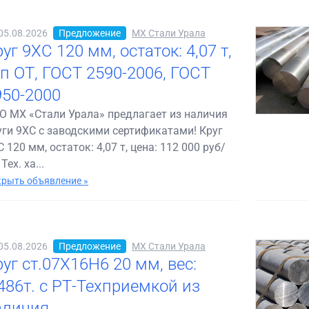
05.08.2026
Предложение
МХ Стали Урала
уг 9ХС 120 мм, остаток: 4,07 т,
гп ОТ, ГОСТ 2590-2006, ГОСТ
950-2000
О МХ «Стали Урала» предлагает из наличия
уги 9ХС с заводскими сертификатами! Круг
 120 мм, остаток: 4,07 т, цена: 112 000 руб/
 Тех. ха...
рыть объявление »
05.08.2026
Предложение
МХ Стали Урала
уг ст.07Х16Н6 20 мм, вес:
,486т. с РТ-Техприемкой из
аличия