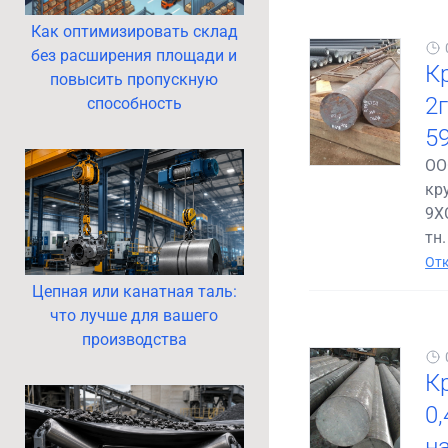
Как оптимизировать склад
без расширения площади и
Кр
повысить пропускную
2
способность
5
ОО
кр
9ХС
тн.
Отк
Цепная или канатная таль:
что лучше для вашего
производства
Кр
0
н