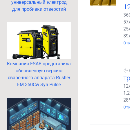
универсальный электрод
1
для пробивки отверстий
36
57
25х
89
Отк
Компания ESAB представила
обновленную версию
т
сварочного аппарата Rustler
EM 350Cw Syn Pulse
12
1.
28*
Отк