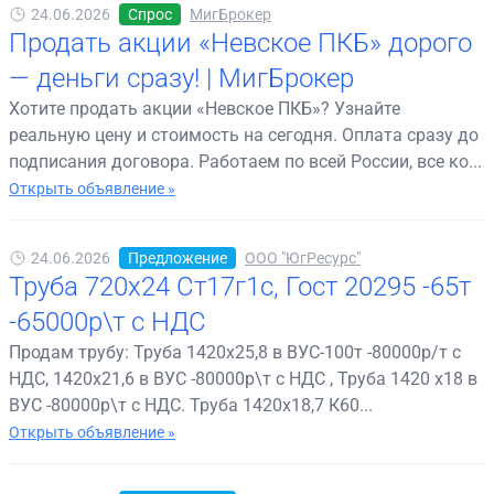
24.06.2026
Спрос
МигБрокер
Продать акции «Невское ПКБ» дорого
— деньги сразу! | МигБрокер
Хотите продать акции «Невское ПКБ»? Узнайте
реальную цену и стоимость на сегодня. Оплата сразу до
подписания договора. Работаем по всей России, все ко...
Открыть объявление »
24.06.2026
Предложение
ООО "ЮгРесурс"
Труба 720х24 Ст17г1с, Гост 20295 -65т
-65000р\т с НДС
Продам трубу: Труба 1420х25,8 в ВУС-100т -80000р/т с
НДС, 1420х21,6 в ВУС -80000р\т с НДС , Труба 1420 х18 в
ВУС -80000р\т с НДС. Труба 1420х18,7 К60...
Открыть объявление »