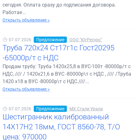
сегодня. Оплата сразу до подписания договора.
Работае...
Открыть объявление »
07.07.2026
Предложение
ООО "ЮгРесурс"
Труба 720х24 Ст17г1с Гост20295
-65000р/т с НДС
Продам трубу: Труба 1420х25,8 в ВУС-100т -80000р/т с
НДС, //// / 1420х21,6 в ВУС -80000р\т с НДС , //// /Труба
1420 х18 в ВУС -80000р\т с НДС.////...
Открыть объявление »
07.07.2026
Предложение
МХ Стали Урала
Шестигранник калиброванный
14Х17Н2 18мм, ГОСТ 8560-78, Т/О
цена: 970000