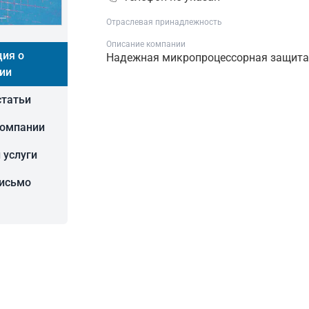
Отраслевая принадлежность
Описание компании
ия о
Надежная микропроцессорная защита
ии
статьи
компании
 услуги
письмо