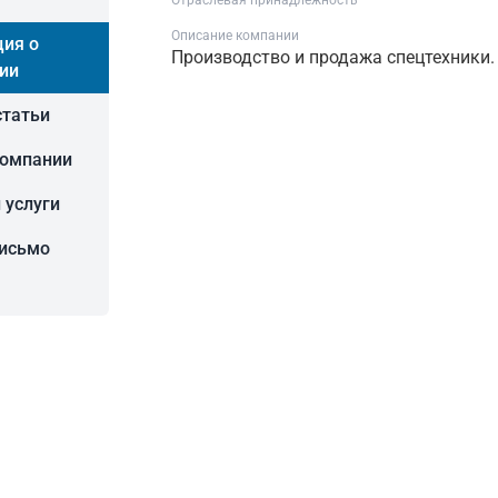
Отраслевая принадлежность
Описание компании
ия о
Производство и продажа спецтехники.
ии
статьи
компании
 услуги
письмо