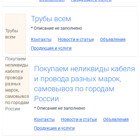
Трубы всем
* Описание не заполнено
Трубы
всем
Контакты
Новости и статьи
Объявления
Продукция и услуги
Покупаем
неликвиды
Покупаем неликвиды кабеля
кабеля и
и провода разных марок,
провода
разных
самовывоз по городам
марок,
самовывоз
России
по городам
* Описание не заполнено
России
Контакты
Новости и статьи
Объявления
Продукция и услуги