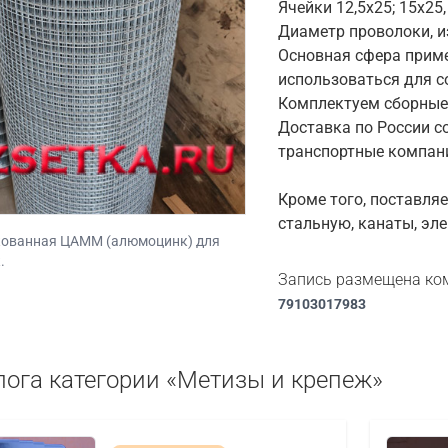
Ячейки 12,5х25; 15х25, 
Диаметр проволоки, из 
Основная сфера приме
использоваться для с
Комплектуем сборные
Доставка по России с
транспортные компани
Кроме того, поставля
стальную, канаты, эл
кованная ЦАММ (алюмоцинк) для
.
Запись размещена ко
79103017983
лога категории «Метизы и крепеж»