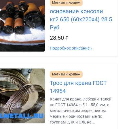
Метизы и крепеж
основание консоли
кг2 650 (60х220х4) 28.5
Руб.
28.50
₽
Подробное описание »
Метизы и крепеж
Трос для крана ГОСТ
14954
Канат для крана, лебедки, талей
по ГОСТ 14954 ф 5,1 - 55,0 мм. с
металлическим сердечником.
Черные и оцинкованные по
группам С, Ж и ОЖ, на...