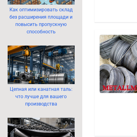
Как оптимизировать склад
без расширения площади и
повысить пропускную
способность
Цепная или канатная таль:
что лучше для вашего
производства