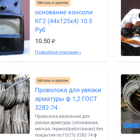
Метизы и крепеж
основание консоли
КГ2 (44х125х4) 10.5
Руб
10.50
₽
Подробное описание »
Метизы и крепеж
Проволока для увязки
арматуры ф 1,2 ГОСТ
3282-74
Проволока вязальная для
увязки арматуры (обожженая,
мягкая, термообработанная) без
покрытия по ГОСТу 3282-74 ф