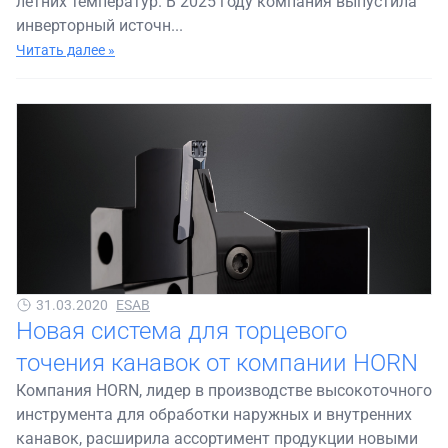
летних температур. В 2025 году компания выпустила
инверторный источн...
Читать далее »
31.03.2020
ESAB
Новая система для торцевого
точения канавок от компании HORN
Компания HORN, лидер в производстве высокоточного
инструмента для обработки наружных и внутренних
канавок, расширила ассортимент продукции новыми